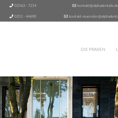
02563 - 7214
kontakt@alphadentalis.d
0251 - 44690
kontakt-muenster@alphadental
DIE PRAXEN