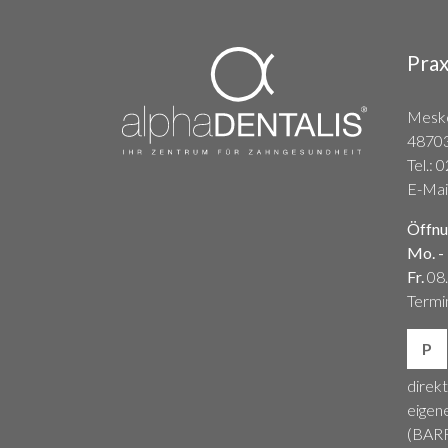
Prax
Mesk
4870
Tel.:
0
E-Mai
Öffnu
Mo. -
Fr.
08.
Termi
P
direkt
eigen
(BAR