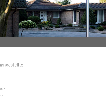
angestellte
axe
nz