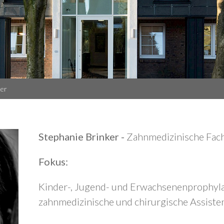
ker
Stephanie Brinker -
Zahnmedizinische Fach
Fokus:
Kinder-, Jugend- und Erwachsenenprophyl
zahnmedizinische und chirurgische Assiste