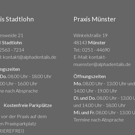
is Stadtlohn
Praxis Münster
esweide 21
Winkelstraße 19
3
Stadtlohn
48143
Münster
2563 - 7214
Tel.:
0251 - 44690
l: kontakt@alphadentalis.de
E-Mail: kontakt-
muenster@alphadentalis.de
ngszeiten
 Do.
08.00 Uhr - 18.00 Uhr
Öffnungszeiten
00 Uhr - 16.00 Uhr
Mo.
08.00 Uhr - 13.00 Uhr und
ne nach Absprache
14.00 Uhr - 19.00 Uhr
Di. und Do.
08.00 Uhr - 13.00 
Kostenfreie Parkplätze
und 14.00 Uhr - 18.00 Uhr
Mi. und Fr.
08.00 Uhr - 13.00 
 vor der Praxis auf dem
Termine nach Absprache
en Praxisparkplatz
RIEREFREI)